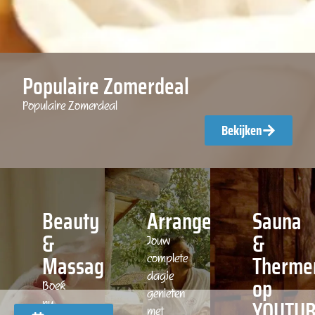
Populaire Zomerdeal
Populaire Zomerdeal
Bekijken
Beauty
Arrangementen
Sauna
&
&
Jouw
Massage
Therme
complete
dagje
op
Boek
genieten
YOUTU
nu
met